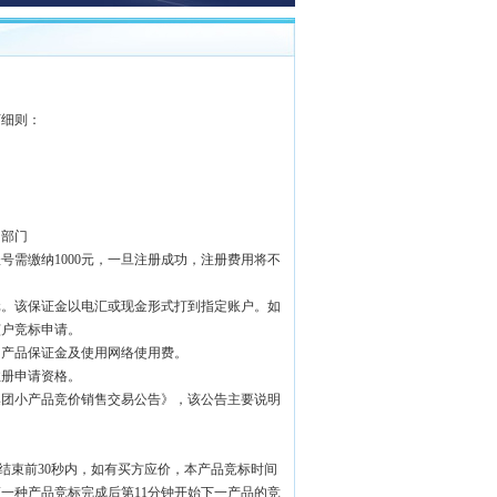
下细则：
售部门
需缴纳1000元，一旦注册成功，注册费用将不
元。该保证金以电汇或现金形式打到指定账户。如
该户竞标申请。
纳产品保证金及使用网络使用费。
注册申请资格。
集团小产品竞价销售交易公告》，该公告主要说明
标结束前30秒内，如有买方应价，本产品竞标时间
第一种产品竞标完成后第11分钟开始下一产品的竞