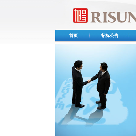
首页
招标公告