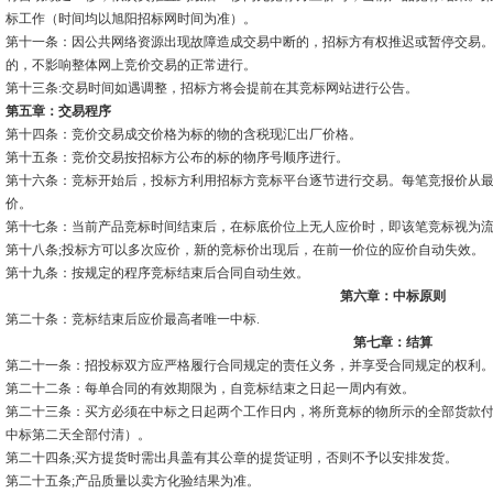
标工作（时间均以旭阳招标网时间为准）。
第十一条：因公共网络资源出现故障造成交易中断的，招标方有权推迟或暂停交易
的，不影响整体网上竞价交易的正常进行。
第十三条:交易时间如遇调整，招标方将会提前在其竞标网站进行公告。
第五章：交易程序
第十四条：竞价交易成交价格为标的物的含税现汇出厂价格。
第十五条：竞价交易按招标方公布的标的物序号顺序进行。
第十六条：竞标开始后，投标方利用招标方竞标平台逐节进行交易。每笔竞报价从最新
价。
第十七条：当前产品竞标时间结束后，在标底价位上无人应价时，即该笔竞标视为
第十八条;投标方可以多次应价，新的竞标价出现后，在前一价位的应价自动失效。
第十九条：按规定的程序竞标结束后合同自动生效。
第六章：中标原则
第二十条：竞标结束后应价最高者唯一中标.
第七章：结算
第二十一条：招投标双方应严格履行合同规定的责任义务，并享受合同规定的权利
第二十二条：每单合同的有效期限为，自竞标结束之日起一周内有效。
第二十三条：买方必须在中标之日起两个工作日内，将所竟标的物所示的全部货款付给
中标第二天全部付清）。
第二十四条;买方提货时需出具盖有其公章的提货证明，否则不予以安排发货。
第二十五条;产品质量以卖方化验结果为准。