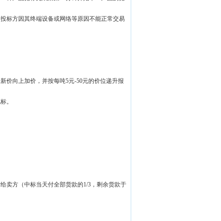
。投标方因其终端设备或网络等原因不能正常交易
价向上加价，并按每吨5元-50元的价位递升报
流标。
。
卖方（中标当天付全部货款的1/3，剩余货款于