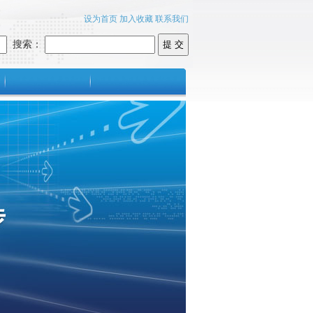
设为首页
加入收藏
联系我们
搜索：