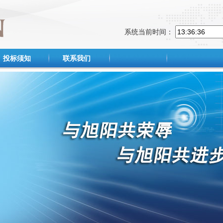
系统当前时间：
投标须知
联系我们