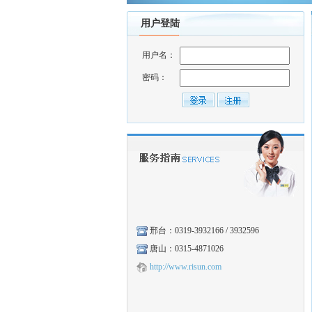
用户登陆
用户名：
密码：
邢台：
0319-3932166 / 3932596
唐山：0315-4871026
http://www.risun.com